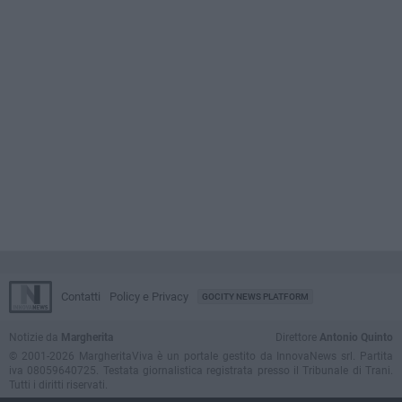
Contatti
Policy e Privacy
GOCITY NEWS PLATFORM
Notizie da
Margherita
Direttore
Antonio Quinto
© 2001-2026 MargheritaViva è un portale gestito da InnovaNews srl. Partita
iva 08059640725. Testata giornalistica registrata presso il Tribunale di Trani.
Tutti i diritti riservati.