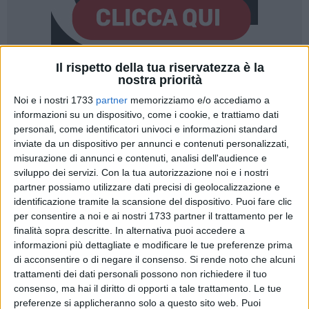
Il rispetto della tua riservatezza è la
nostra priorità
Noi e i nostri 1733
partner
memorizziamo e/o accediamo a
informazioni su un dispositivo, come i cookie, e trattiamo dati
«L'Amministrazione Comunale ci ha invitati a imparare a
personali, come identificatori univoci e informazioni standard
inviate da un dispositivo per annunci e contenuti personalizzati,
leggere i documenti. Accettiamo la sfida con piacere, anche
misurazione di annunci e contenuti, analisi dell'audience e
perché analizzare le loro ultime note stampa somiglia più a
sviluppo dei servizi.
Con la tua autorizzazione noi e i nostri
un esercizio di fantasia spericolata che a un'analisi
partner possiamo utilizzare dati precisi di geolocalizzazione e
contabile. Noi restiamo ancorati al Verbale n. 95 dell'Organo
identificazione tramite la scansione del dispositivo. Puoi fare clic
di Revisione e ai pareri della Corte dei Conti: documenti che
per consentire a noi e ai nostri 1733 partner il trattamento per le
hanno il pregio della terzietà e, purtroppo per la
finalità sopra descritte. In alternativa puoi accedere a
maggioranza, della verità. L'Amministrazione cita il D.Lgs.
informazioni più dettagliate e modificare le tue preferenze prima
di acconsentire o di negare il consenso.
Si rende noto che alcuni
118/2011 e la Delibera 144/2023 della Corte dei Conti per
trattamenti dei dati personali possono non richiedere il tuo
rassicurare i cittadini. È un autogol imbarazzante». Così si
consenso, ma hai il diritto di opporti a tale trattamento. Le tue
legge nella nota dei quattro consiglieri di minoranza di
preferenze si applicheranno solo a questo sito web. Puoi