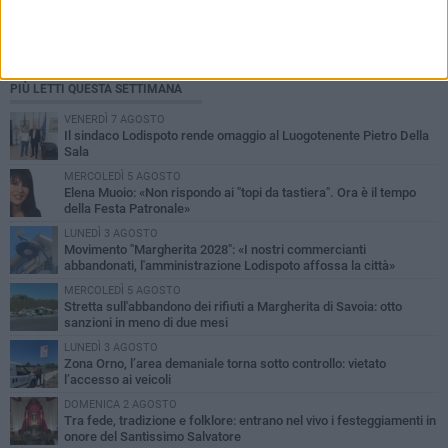
PIÙ LETTI QUESTA SETTIMANA
VENERDÌ 7 AGOSTO
Il sindaco Lodispoto rende omaggio al Luogotenente Pietro Della
Sala
MERCOLEDÌ 5 AGOSTO
Elena Muoio: «Non rispondo ai "topi da tastiera". Ora è il tempo
della Festa Patronale»
LUNEDÌ 3 AGOSTO
Movimento "Margherita 2028": «I nostri commercianti
abbandonati, l'amministrazione Lodispoto affossa la città»
MERCOLEDÌ 5 AGOSTO
Stretta sull'abbandono dei rifiuti a Margherita di Savoia: otto
sanzioni in meno di due mesi
LUNEDÌ 3 AGOSTO
Zona Orno, l’area demaniale torna sotto controllo: vietato
l’accesso ai veicoli
DOMENICA 2 AGOSTO
Tra fede, tradizione e folklore: entrano nel vivo i festeggiamenti in
onore del Santissimo Salvatore