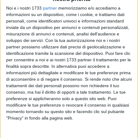
Noi e i nostri 1733
partner
memorizziamo e/o accediamo a
informazioni su un dispositivo, come i cookie, e trattiamo dati
personali, come identificatori univoci e informazioni standard
inviate da un dispositivo per annunci e contenuti personalizzati,
misurazione di annunci e contenuti, analisi dell'audience e
sviluppo dei servizi.
Con la tua autorizzazione noi e i nostri
partner possiamo utilizzare dati precisi di geolocalizzazione e
identificazione tramite la scansione del dispositivo. Puoi fare clic
Si è svolto ieri, a Margherita di Savoia, un partecipato
per consentire a noi e ai nostri 1733 partner il trattamento per le
incontro pubblico dedicato al tema del referendum sulla
finalità sopra descritte. In alternativa puoi accedere a
giustizia, che ha registrato la presenza di circa un centinaio
informazioni più dettagliate e modificare le tue preferenze prima
di acconsentire o di negare il consenso.
Si rende noto che alcuni
di cittadini.
trattamenti dei dati personali possono non richiedere il tuo
consenso, ma hai il diritto di opporti a tale trattamento. Le tue
Nel corso dell'iniziativa sono state approfondite le ragioni
preferenze si applicheranno solo a questo sito web. Puoi
del "SÌ", attraverso interventi puntuali e di alto profilo da
modificare le tue preferenze o revocare il consenso in qualsiasi
parte di rappresentanti istituzionali e politici. Tra questi, la
momento tornando su questo sito e facendo clic sul pulsante
consigliera comunale avv. Elena Muoio, l'on. Davide
"Privacy" in fondo alla pagina web.
Bellomo, membro della Commissione Giustizia, Giuseppe
Tupputi, esponente di Forza Italia, e il sindaco di Trinitapoli