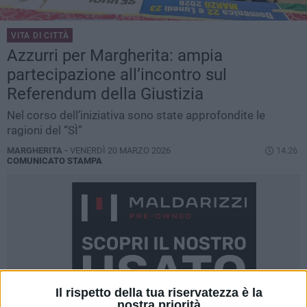
VITA DI CITTÀ
Azzurri per Margherita: ampia
partecipazione all’incontro sul
Referendum della Giustizia
Nel corso dell’iniziativa sono state approfondite le
ragioni del “SÌ”
MARGHERITA -
VENERDÌ 20 MARZO 2026
14.26
COMUNICATO STAMPA
Il rispetto della tua riservatezza è la
nostra priorità