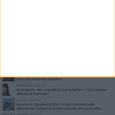
PIÙ LETTI QUESTA SETTIMANA
SABATO 1 AGOSTO
Margherita di Savoia si colora di rosa: domani torna "Pink&Love"
DOMENICA 2 AGOSTO
Tra fede, tradizione e folklore: entrano nel vivo i festeggiamenti in
onore del Santissimo Salvatore
MERCOLEDÌ 5 AGOSTO
Elena Muoio: «Non rispondo ai "topi da tastiera". Ora è il tempo
della Festa Patronale»
LUNEDÌ 3 AGOSTO
Movimento "Margherita 2028": «I nostri commercianti
abbandonati, l'amministrazione Lodispoto affossa la città»
VENERDÌ 7 AGOSTO