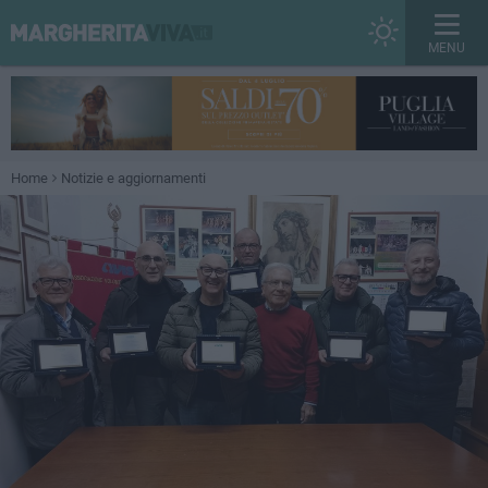
MENU
Home
Notizie e aggiornamenti