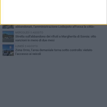
MERCOLEDÌ 5 AGOSTO
Elena Muoio: «Non rispondo ai "topi da tastiera". Ora è il tempo
della Festa Patronale»
LUNEDÌ 3 AGOSTO
Movimento "Margherita 2028": «I nostri commercianti
abbandonati, l'amministrazione Lodispoto affossa la città»
MERCOLEDÌ 5 AGOSTO
Stretta sull'abbandono dei rifiuti a Margherita di Savoia: otto
sanzioni in meno di due mesi
LUNEDÌ 3 AGOSTO
Zona Orno, l’area demaniale torna sotto controllo: vietato
l’accesso ai veicoli