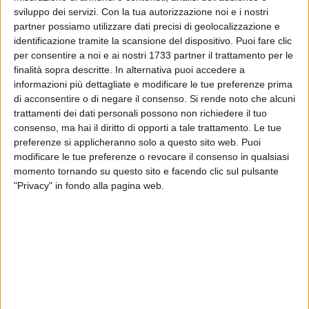
sviluppo dei servizi.
Con la tua autorizzazione noi e i nostri
partner possiamo utilizzare dati precisi di geolocalizzazione e
identificazione tramite la scansione del dispositivo. Puoi fare clic
2
per consentire a noi e ai nostri 1733 partner il trattamento per le
finalità sopra descritte. In alternativa puoi accedere a
informazioni più dettagliate e modificare le tue preferenze prima
di acconsentire o di negare il consenso.
Si rende noto che alcuni
Ieri, nella sede di Avis Margherita Odv, sono stati premiati sei
trattamenti dei dati personali possono non richiedere il tuo
donatori che hanno raggiunto un traguardo straordinario: la
consenso, ma hai il diritto di opporti a tale trattamento. Le tue
75ª donazione di sangue e plasma. Un risultato che
preferenze si applicheranno solo a questo sito web. Puoi
racconta impegno, costanza e grande senso di
modificare le tue preferenze o revocare il consenso in qualsiasi
responsabilità. Settantacinque volte hanno scelto di esserci,
momento tornando su questo sito e facendo clic sul pulsante
di tendere la mano, di offrire speranza, salute e vita a chi ne
"Privacy" in fondo alla pagina web.
ha bisogno.
A loro va il più sentito ringraziamento dell'associazione. Il
loro esempio rappresenta il valore più autentico del
volontariato e dimostra come un gesto semplice possa fare
la differenza, ogni giorno.