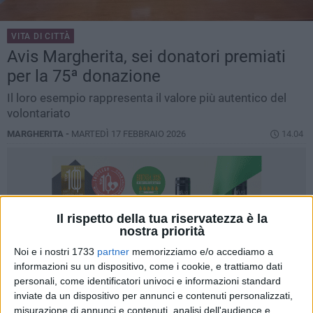
VITA DI CITTÀ
Avis Margherita, sei donatori premiati
per la 75ª donazione
Il loro esempio rappresenta il valore più autentico del
volontariato
MARGHERITA -
MARTEDÌ 17 FEBBRAIO 2026
14.04
Il rispetto della tua riservatezza è la
nostra priorità
Noi e i nostri 1733
partner
memorizziamo e/o accediamo a
informazioni su un dispositivo, come i cookie, e trattiamo dati
personali, come identificatori univoci e informazioni standard
inviate da un dispositivo per annunci e contenuti personalizzati,
misurazione di annunci e contenuti, analisi dell'audience e