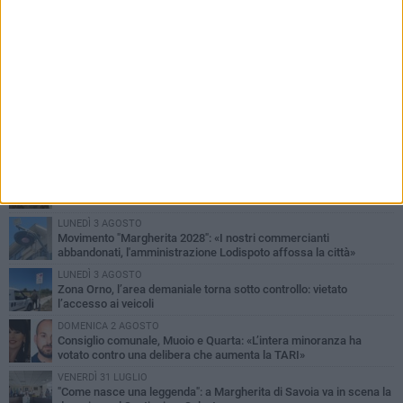
PIÙ LETTI QUESTA SETTIMANA
SABATO 1 AGOSTO
Margherita di Savoia si colora di rosa: domani torna "Pink&Love"
DOMENICA 2 AGOSTO
Tra fede, tradizione e folklore: entrano nel vivo i festeggiamenti in
onore del Santissimo Salvatore
LUNEDÌ 3 AGOSTO
Movimento "Margherita 2028": «I nostri commercianti
abbandonati, l'amministrazione Lodispoto affossa la città»
LUNEDÌ 3 AGOSTO
Zona Orno, l’area demaniale torna sotto controllo: vietato
l’accesso ai veicoli
DOMENICA 2 AGOSTO
Consiglio comunale, Muoio e Quarta: «L’intera minoranza ha
votato contro una delibera che aumenta la TARI»
VENERDÌ 31 LUGLIO
"Come nasce una leggenda": a Margherita di Savoia va in scena la