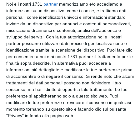
Noi e i nostri 1731
partner
memorizziamo e/o accediamo a
informazioni su un dispositivo, come i cookie, e trattiamo dati
56
personali, come identificatori univoci e informazioni standard
inviate da un dispositivo per annunci e contenuti personalizzati,
misurazione di annunci e contenuti, analisi dell'audience e
sviluppo dei servizi.
Con la tua autorizzazione noi e i nostri
Il Comune di Margherita di Savoia ha offerto il proprio
partner possiamo utilizzare dati precisi di geolocalizzazione e
patrocinio alla Festa del Donatore Avis 2018, che quest'anno
identificazione tramite la scansione del dispositivo. Puoi fare clic
vivrà un momento di particolare significato con
per consentire a noi e ai nostri 1731 partner il trattamento per le
l'intitolazione della sede cittadina, sita in Via Africa Orientale
finalità sopra descritte. In alternativa puoi accedere a
n. 36, alla memoria del Prof. Antonio Dipace, indimenticato
informazioni più dettagliate e modificare le tue preferenze prima
presidente della sezione Avis salinara per molti anni.
di acconsentire o di negare il consenso.
Si rende noto che alcuni
trattamenti dei dati personali possono non richiedere il tuo
consenso, ma hai il diritto di opporti a tale trattamento. Le tue
Il programma delle celebrazioni si aprirà sabato 27 ottobre
preferenze si applicheranno solo a questo sito web. Puoi
alle 19.00 presso l'auditorium del Liceo "Aldo Moro" con un
modificare le tue preferenze o revocare il consenso in qualsiasi
Gran Gala di teatro, musica e poesia, autentiche passioni
momento tornando su questo sito e facendo clic sul pulsante
dell'indimenticato prof. Dipace. Per l'occasione saranno letti
"Privacy" in fondo alla pagina web.
e rappresentati, a cura dell'attrice Mary Dipace, testi tratti
dalla produzione letteraria di Emanuele Amoroso ed eseguiti
brani di Mozart, Rossini, Verdi ed altri autori dall'orchestra di