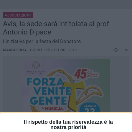
ASSOCIAZIONI
Avis, la sede sarà intitolata al prof.
Antonio Dipace
L'iniziativa per la festa del Donatore
MARGHERITA -
GIOVEDÌ 25 OTTOBRE 2018
11.36
Il rispetto della tua riservatezza è la
nostra priorità