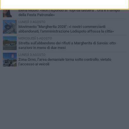
MERCOLEDÌ 5 AGOSTO
Elena Muoio: «Non rispondo ai "topi da tastiera". Ora è il tempo
della Festa Patronale»
LUNEDÌ 3 AGOSTO
Movimento "Margherita 2028": «I nostri commercianti
abbandonati, l'amministrazione Lodispoto affossa la città»
MERCOLEDÌ 5 AGOSTO
Stretta sull'abbandono dei rifiuti a Margherita di Savoia: otto
sanzioni in meno di due mesi
LUNEDÌ 3 AGOSTO
Zona Orno, l’area demaniale torna sotto controllo: vietato
l’accesso ai veicoli