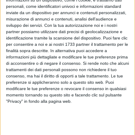
personali, come identificatori univoci e informazioni standard
inviate da un dispositivo per annunci e contenuti personalizzati,
misurazione di annunci e contenuti, analisi dell'audience e
sviluppo dei servizi.
Con la tua autorizzazione noi e i nostri
partner possiamo utilizzare dati precisi di geolocalizzazione e
2
identificazione tramite la scansione del dispositivo. Puoi fare clic
per consentire a noi e ai nostri 1733 partner il trattamento per le
finalità sopra descritte. In alternativa puoi accedere a
L'amministrazione comunale ha ravvisato la necessità di
informazioni più dettagliate e modificare le tue preferenze prima
procedere, dopo ben 37 anni, ad un intervento sistematico di
di acconsentire o di negare il consenso.
Si rende noto che alcuni
ricognizione e riordino della toponomastica stradale e della
trattamenti dei dati personali possono non richiedere il tuo
consenso, ma hai il diritto di opporti a tale trattamento. Le tue
numerazione civica su tutto il territorio comunale.
preferenze si applicheranno solo a questo sito web. Puoi
modificare le tue preferenze o revocare il consenso in qualsiasi
Il servizio di rilevazione è stato affidato alla Advanced
momento tornando su questo sito e facendo clic sul pulsante
System SpA, società leader nel settore, ed ha riguardato tutte
"Privacy" in fondo alla pagina web.
le unità immobiliari presenti sul territorio comunale
(abitazioni, uffici, attività commerciali, laboratori, garage,
lotti edificabili e quant'altro).
Si provvederà d'ufficio ad effettuare le eventuali variazioni