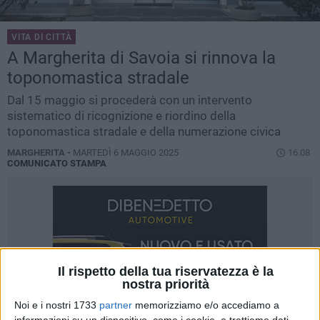
VITA DI CITTÀ
A Margherita di Savoia si rinnova la
toponomastica stradale
Dal 15 maggio si procederà con un intervento
sistematico di ricognizione e riordino della
toponomastica stradale e della numerazione civica
MARGHERITA -
MARTEDÌ 6 MAGGIO 2025
16.08
COMUNICATO STAMPA
Il rispetto della tua riservatezza è la
nostra priorità
Noi e i nostri 1733
partner
memorizziamo e/o accediamo a
informazioni su un dispositivo, come i cookie, e trattiamo dati