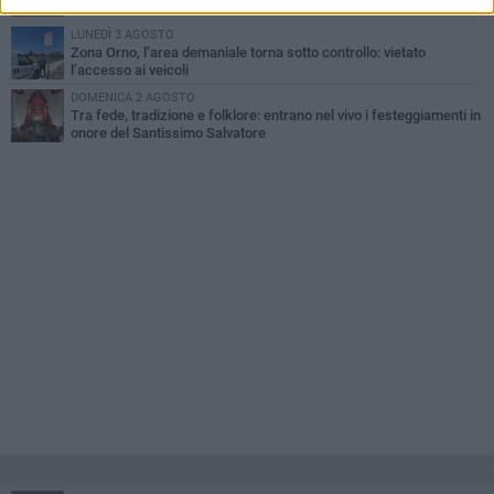
sanzioni in meno di due mesi
LUNEDÌ 3 AGOSTO
Zona Orno, l’area demaniale torna sotto controllo: vietato
l’accesso ai veicoli
DOMENICA 2 AGOSTO
Tra fede, tradizione e folklore: entrano nel vivo i festeggiamenti in
onore del Santissimo Salvatore