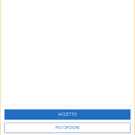
Altri contenuti a tema
Si è insediato ufficialmente
il nuovo Consiglio comunale
dei ragazzi e dei bambini
Viviana Diaferio è il nuovo sindaco
dei ragazzi
ACCETTO
Iscriviti alla Newsletter
PIÙ OPZIONI