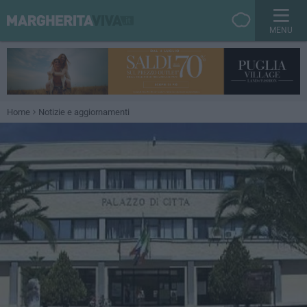
MENU
Home
Notizie e aggiornamenti