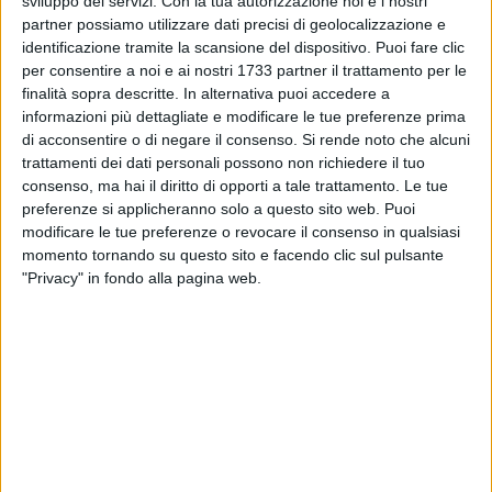
sviluppo dei servizi.
Con la tua autorizzazione noi e i nostri
partner possiamo utilizzare dati precisi di geolocalizzazione e
identificazione tramite la scansione del dispositivo. Puoi fare clic
97
per consentire a noi e ai nostri 1733 partner il trattamento per le
finalità sopra descritte. In alternativa puoi accedere a
informazioni più dettagliate e modificare le tue preferenze prima
di acconsentire o di negare il consenso.
Si rende noto che alcuni
Si terrà
giovedì 9 maggio con inizio alle ore 18.00
presso
trattamenti dei dati personali possono non richiedere il tuo
l'Aula Consiliare del Palazzo di Città la cerimonia ufficiale di
consenso, ma hai il diritto di opporti a tale trattamento. Le tue
insediamento del Consiglio Comunale dei Ragazzi e dei
preferenze si applicheranno solo a questo sito web. Puoi
Bambini, progetto avviato lo scorso 20 ottobre attraverso il
modificare le tue preferenze o revocare il consenso in qualsiasi
partenariato fra Amministrazione Comunale e l'Istituto
momento tornando su questo sito e facendo clic sul pulsante
Comprensivo "Papa Giovanni XXIII - G. Pascoli" di Margherita
"Privacy" in fondo alla pagina web.
di Savoia.
Le votazioni per l'elezione del Sindaco e del Consiglio
Comunale dei Ragazzi si sono svolte martedì 9 e mercoledì
10 aprile ed hanno avuto il seguente esito: il Sindaco è
Viviana Diaferio mentre gli eletti al Consiglio Comunale dei
Ragazzi sono Daniele Croce, Marco Martire, Francesco Barra,
Giulia Labranca, Felice Cristiano, Rossella Cilli, Bernardo