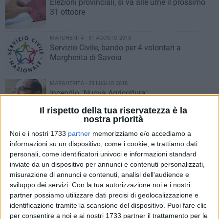
Elezioni provinciali, si va alle urne il prossimo
31 ottobre
MARGHERITA - 31 AGOSTO 2018
Servizio Civile, bando per 4 volontari a
Margherita di Savoia
MARGHERITA - 28 LUGLIO 2018
Incendio "Nuova Agricoltura",
l'amministrazione solidale con soci e operai
Il rispetto della tua riservatezza è la
nostra priorità
BAT - 25 LUGLIO 2018
Noi e i nostri 1733
partner
memorizziamo e/o accediamo a
Arriva nella BAT il nuovo prefetto dott. Emilio
informazioni su un dispositivo, come i cookie, e trattiamo dati
Dario Sensi
personali, come identificatori univoci e informazioni standard
inviate da un dispositivo per annunci e contenuti personalizzati,
misurazione di annunci e contenuti, analisi dell'audience e
BAT - 20 LUGLIO 2018
Il saluto del Prefetto Cerniglia alla provincia
sviluppo dei servizi.
Con la tua autorizzazione noi e i nostri
BAT
partner possiamo utilizzare dati precisi di geolocalizzazione e
identificazione tramite la scansione del dispositivo. Puoi fare clic
per consentire a noi e ai nostri 1733 partner il trattamento per le