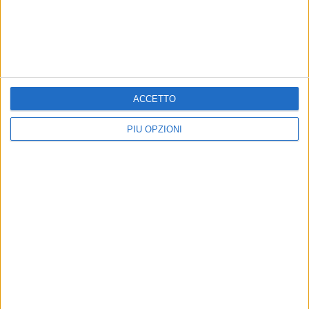
MARGHERITA - 19 APRILE 2018
Presentato il nuovo Codice di Protezione Civile
ACCETTO
Precedente
1
2
...
4
5
6
7
8
...
PIÙ OPZIONI
Successiva