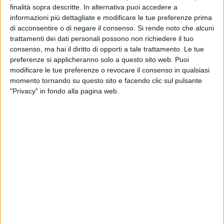
MARGHERITA - 18 LUGLIO 2018
finalità sopra descritte. In alternativa puoi accedere a
Diritto allo studio, oggi gli amministratori locali
informazioni più dettagliate e modificare le tue preferenze prima
si incontrano a Bari
di acconsentire o di negare il consenso.
Si rende noto che alcuni
trattamenti dei dati personali possono non richiedere il tuo
MARGHERITA - 16 LUGLIO 2018
consenso, ma hai il diritto di opporti a tale trattamento. Le tue
Immobile comunale ex Cral, lavori urgenti per
preferenze si applicheranno solo a questo sito web. Puoi
rimuovere il degrado
modificare le tue preferenze o revocare il consenso in qualsiasi
momento tornando su questo sito e facendo clic sul pulsante
"Privacy" in fondo alla pagina web.
MARGHERITA - 12 LUGLIO 2018
Rifiuti, 3 sindaci: “Andiamo avanti secondo
quanto stabilito in Prefettura”
MARGHERITA - 8 LUGLIO 2018
Nuovo Prefetto per la provincia BAT: è il dott.
Dario Emilio Sensi
MARGHERITA - 4 LUGLIO 2018
Il Prefetto incontra il sindaco di Margherita di
Savoia Lodispoto