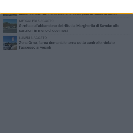
LUNEDÌ 3 AGOSTO
Movimento "Margherita 2028": «I nostri commercianti
abbandonati, l'amministrazione Lodispoto affossa la città»
MERCOLEDÌ 5 AGOSTO
Stretta sull'abbandono dei rifiuti a Margherita di Savoia: otto
sanzioni in meno di due mesi
LUNEDÌ 3 AGOSTO
Zona Orno, l’area demaniale torna sotto controllo: vietato
l’accesso ai veicoli