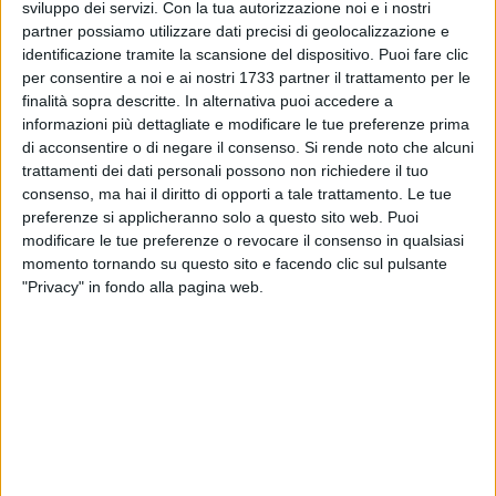
sviluppo dei servizi.
Con la tua autorizzazione noi e i nostri
partner possiamo utilizzare dati precisi di geolocalizzazione e
identificazione tramite la scansione del dispositivo. Puoi fare clic
per consentire a noi e ai nostri 1733 partner il trattamento per le
finalità sopra descritte. In alternativa puoi accedere a
informazioni più dettagliate e modificare le tue preferenze prima
di acconsentire o di negare il consenso.
Si rende noto che alcuni
Il comune di Margherita di Savoia informa l'intera
trattamenti dei dati personali possono non richiedere il tuo
cittadinanza che causa lavori urgenti da parte di Acquedotto
consenso, ma hai il diritto di opporti a tale trattamento. Le tue
preferenze si applicheranno solo a questo sito web. Puoi
Pugliese S.p.A. dalle ore 14.30 di oggi, venerdì 27 febbraio
modificare le tue preferenze o revocare il consenso in qualsiasi
2026 e fino al termine dell'intervento, sarà interrotta
momento tornando su questo sito e facendo clic sul pulsante
l'erogazione idrica su Corso Vittorio Emanuele a partire
"Privacy" in fondo alla pagina web.
dall'intersezione con Piazza Guglielmo Marconi.
Seguiranno aggiornamenti, non appena resi noti, sul
ripristino dell'erogazione.