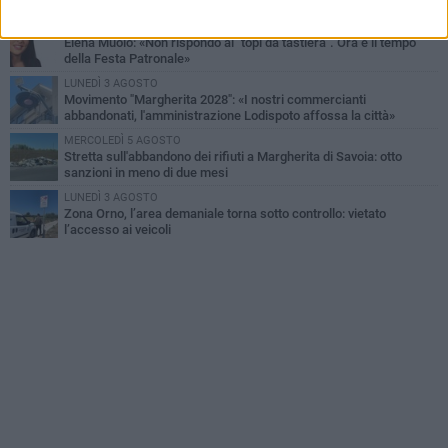
onore del Santissimo Salvatore
MERCOLEDÌ 5 AGOSTO
Elena Muoio: «Non rispondo ai "topi da tastiera". Ora è il tempo
della Festa Patronale»
LUNEDÌ 3 AGOSTO
Movimento "Margherita 2028": «I nostri commercianti
abbandonati, l'amministrazione Lodispoto affossa la città»
MERCOLEDÌ 5 AGOSTO
Stretta sull'abbandono dei rifiuti a Margherita di Savoia: otto
sanzioni in meno di due mesi
LUNEDÌ 3 AGOSTO
Zona Orno, l’area demaniale torna sotto controllo: vietato
l’accesso ai veicoli