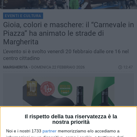
EVENTI E CULTURA
Gioia, colori e maschere: il “Carnevale in
Piazza” ha animato le strade di
Margherita
L’evento si è svolto venerdì 20 febbraio dalle ore 16 nel
centro cittadino
MARGHERITA -
DOMENICA 22 FEBBRAIO 2026
12.47
Il rispetto della tua riservatezza è la
nostra priorità
Noi e i nostri 1733
partner
memorizziamo e/o accediamo a