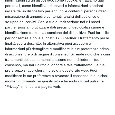
informazioni su un dispositivo, come i cookie, e trattiamo dati
personali, come identificatori univoci e informazioni standard
inviate da un dispositivo per annunci e contenuti personalizzati,
misurazione di annunci e contenuti, analisi dell'audience e
sviluppo dei servizi.
Con la tua autorizzazione noi e i nostri
13
A cura di
partner possiamo utilizzare dati precisi di geolocalizzazione e
ARIANNA RIONTINO
identificazione tramite la scansione del dispositivo. Puoi fare clic
per consentire a noi e ai nostri 1733 partner il trattamento per le
finalità sopra descritte. In alternativa puoi accedere a
Festa, gioia, coriandoli, maschere e divertimento: questo e
informazioni più dettagliate e modificare le tue preferenze prima
di acconsentire o di negare il consenso.
Si rende noto che alcuni
tanto altro, in
occasione del Carnevale in Piazza che,
trattamenti dei dati personali possono non richiedere il tuo
venerdì 20 febbraio
, ha animato le
strade del centro di
consenso, ma hai il diritto di opporti a tale trattamento. Le tue
Margherita di Savoia
, che si sono trasformate in un tripudio
preferenze si applicheranno solo a questo sito web. Puoi
di colori, sorrisi e allegria.
modificare le tue preferenze o revocare il consenso in qualsiasi
momento tornando su questo sito e facendo clic sul pulsante
L'evento è stato organizzato
dall'associazione Paese Mio
in
"Privacy" in fondo alla pagina web.
collaborazione con
Don Michele Schiavone, il Comune di
Margherita di Savoia e altre associazioni del territorio
. È
stato un pomeriggio di festa che ha
incantato grandi e
piccoli
, con maschere spettacolari, musica travolgente di