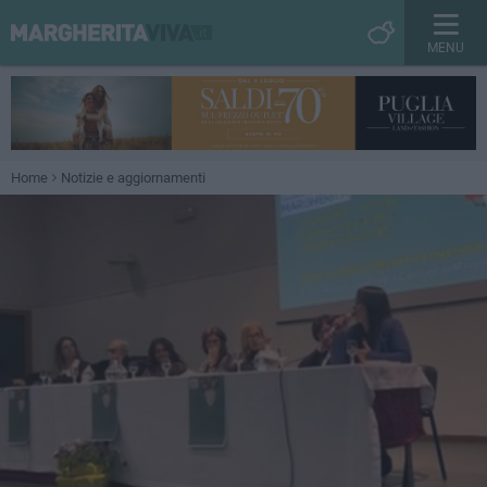
MENU
Home
Notizie e aggiornamenti