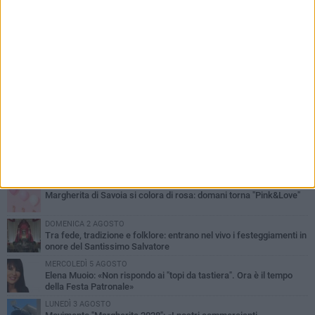
PIÙ LETTI QUESTA SETTIMANA
SABATO 1 AGOSTO
Margherita di Savoia si colora di rosa: domani torna "Pink&Love"
DOMENICA 2 AGOSTO
Tra fede, tradizione e folklore: entrano nel vivo i festeggiamenti in
onore del Santissimo Salvatore
MERCOLEDÌ 5 AGOSTO
Elena Muoio: «Non rispondo ai "topi da tastiera". Ora è il tempo
della Festa Patronale»
LUNEDÌ 3 AGOSTO