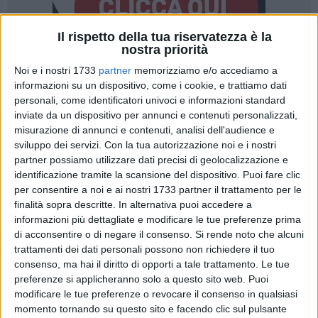
Il rispetto della tua riservatezza è la
nostra priorità
Noi e i nostri 1733
partner
memorizziamo e/o accediamo a
informazioni su un dispositivo, come i cookie, e trattiamo dati
personali, come identificatori univoci e informazioni standard
inviate da un dispositivo per annunci e contenuti personalizzati,
"Il suono dell'ultima campanella non è mai solo la fine di un
misurazione di annunci e contenuti, analisi dell'audience e
anno scolastico. È il bilancio di un pezzo di vita che si
sviluppo dei servizi.
Con la tua autorizzazione noi e i nostri
muove, cresce e si trasforma sotto i nostri occhi. Dietro ogni
partner possiamo utilizzare dati precisi di geolocalizzazione e
zaino svuotato, ogni quaderno finito e ogni disegno appeso
identificazione tramite la scansione del dispositivo. Puoi fare clic
per consentire a noi e ai nostri 1733 partner il trattamento per le
al frigorifero, ci sono i nostri bambini. C'è il loro futuro, che
finalità sopra descritte. In alternativa puoi accedere a
poi è l'unica forma di futuro che abbiamo il dovere di
informazioni più dettagliate e modificare le tue preferenze prima
proteggere. La scuola non è una spesa, è la nostra prima
di acconsentire o di negare il consenso.
Si rende noto che alcuni
infrastruttura sociale": si legge nella nota dell'avv. Elena
trattamenti dei dati personali possono non richiedere il tuo
Muoio, consigliere comunale di Margherita di Savoia.
consenso, ma hai il diritto di opporti a tale trattamento. Le tue
preferenze si applicheranno solo a questo sito web. Puoi
"Troppo spesso la politica parla di scuola solo attraverso
modificare le tue preferenze o revocare il consenso in qualsiasi
momento tornando su questo sito e facendo clic sul pulsante
freddi numeri, riforme burocratiche o tagli di bilancio. Ma