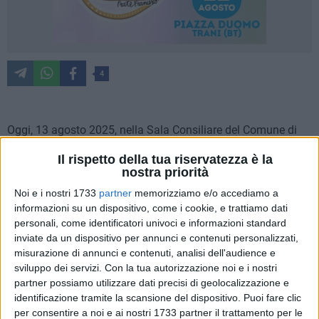
4
Oggi, 13 agosto 2025, nella Sala Consiliare del Comune di
Trinitapoli, si sono riuniti i sindaci di Trinitapoli, Margherita
Il rispetto della tua riservatezza è la
di Savoia e San Ferdinando di Puglia per affrontare il tema
nostra priorità
dell'emergenza idrica. La conferenza stampa congiunta ha
Noi e i nostri 1733
partner
memorizziamo e/o accediamo a
illustrato la grave crisi che sta colpendo i nostri territori e la
informazioni su un dispositivo, come i cookie, e trattiamo dati
richiesta ufficiale di riconoscimento dello stato di calamità
personali, come identificatori univoci e informazioni standard
naturale.
inviate da un dispositivo per annunci e contenuti personalizzati,
misurazione di annunci e contenuti, analisi dell'audience e
Sono intervenuti:
sviluppo dei servizi.
Con la tua autorizzazione noi e i nostri
partner possiamo utilizzare dati precisi di geolocalizzazione e
Avv. Bernardo Lodispoto – Sindaco di Margherita di
identificazione tramite la scansione del dispositivo. Puoi fare clic
Savoia
per consentire a noi e ai nostri 1733 partner il trattamento per le