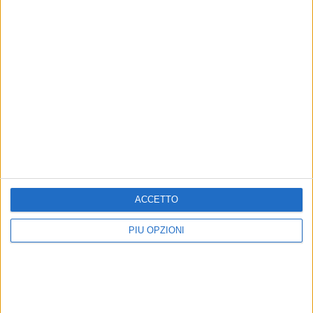
Trinitapoli, 13 agosto 2025
I Sindaci
Bernardo Lodispoto
Michele Lamacchia
Francesco di Feo
ACCETTO
PIÙ OPZIONI