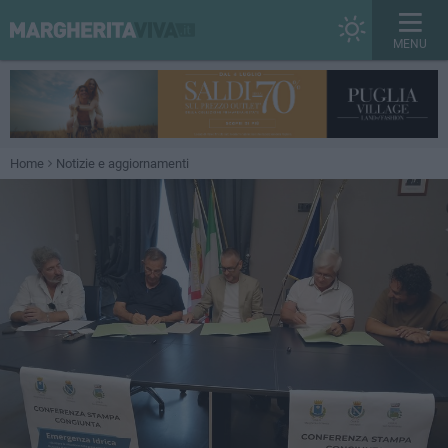
MENU
Home
Notizie e aggiornamenti