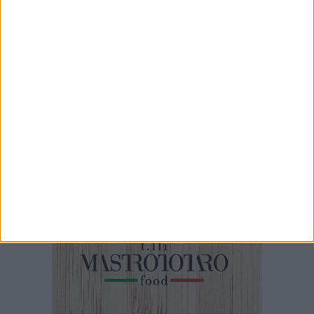
7 AGOSTO 2026
Il sindaco Lodispoto rende omaggio al
Luogotenente Pietro Della Sala
5 AGOSTO 2026
Stretta sull'abbandono dei rifiuti a Margherita
di Savoia: otto sanzioni in meno di due mesi