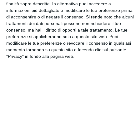
finalità sopra descritte. In alternativa puoi accedere a
Avv. Francesco Di Feo – Sindaco di Trinitapoli.
informazioni più dettagliate e modificare le tue preferenze prima
Dott. Michele Lamacchia – Sindaco di San Ferdinando
di acconsentire o di negare il consenso.
Si rende noto che alcuni
di Puglia
trattamenti dei dati personali possono non richiedere il tuo
consenso, ma hai il diritto di opporti a tale trattamento. Le tue
Al termine della Conferenza Stampa i Sindaci dei Comuni di
preferenze si applicheranno solo a questo sito web. Puoi
Margherita, San Ferdinando di Puglia e Trinitapoli hanno
modificare le tue preferenze o revocare il consenso in qualsiasi
sottoscritto il seguente documento:
momento tornando su questo sito e facendo clic sul pulsante
"Privacy" in fondo alla pagina web.
"Gli agri dei tre Comuni sono interessati da
diversi anni e, in particolare, nel corrente anno
2025, da siccità persistente, che ha colpito e
danneggiato gran parte delle coltivazioni. Gli
agricoltori, hanno segnalato danni gravi a
frutteti, vigneti, oliveti ed altre colture di
eccellenza, come la cipolla bianca di
Margherita di Savoia e la carota, presenti nel
territorio. C'è l'urgenza, al fine di non
compromettere definitivamente lo sviluppo
agro industriale di questi territori, di
potenziare il sistema di captazione e