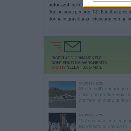
autorizzati nei giorni precedenti. L'ingr
due persone per ogni CD. È inoltre previst
donne in gravidanza, ciascuna con un 
RICEVI AGGIORNAMENTI E
CONTENUTI DA MARGHERITA
GRATIS
NELLA TUA E-MAIL
5 AGOSTO 2026
Stretta sull'abbandono dei
a Margherita di Savoia: o
sanzioni in meno di due 
4 AGOSTO 2026
“Come nasce una leggend
Margherita di Savoia la