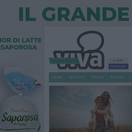
9.670
FANPAGE
HOME
NOTIZIE
SPORT
METEO