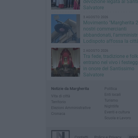
devozione legata al Sant
Salvatore
3 AGOSTO 2026
Movimento "Margherita 2
nostri commercianti
abbandonati, l'amministr
Lodispoto affossa la citt
2 AGOSTO 2026
Tra fede, tradizione e folk
entrano nel vivo i festeg
in onore del Santissimo
Salvatore
Notizie da Margherita
Politica
Enti locali
Vita di città
Turismo
Territorio
Nightlife
Elezioni Amministrative
Eventi e cultura
Cronaca
Scuola e Lavoro
Contatti
Policy e Privacy
GOCI