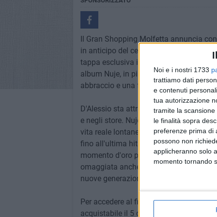
SPONSORIZZATO
Il Gran Shopping Molfetta annuncia con e
in anticipo del centro commerciale di Mol
I
tappa esclusiva in Puglia nel pomeriggio
Noi e i nostri 1733
p
album Nuje, in piazza Ottagono a partire 
trattiamo dati person
abbraccio e una foto.
e contenuti personali
tua autorizzazione no
D'Alessio sta attraversando l'Italia per p
tramite la scansione 
e negli store. Nuje racchiude brani che 
le finalità sopra des
preferenze prima di 
vita reale lontane dai social come "Rosa e 
possono non richieder
fino all'ultima hit "Diamanti e Oro" con 
applicheranno solo a
momento d'oro per l'interprete che ha cu
momento tornando su 
omaggiata anche dalla critica, che viagg
nuove generazioni.
Per accedere al firmacopie sarà necessa
acquistabile il 5 dicembre presso il desk 