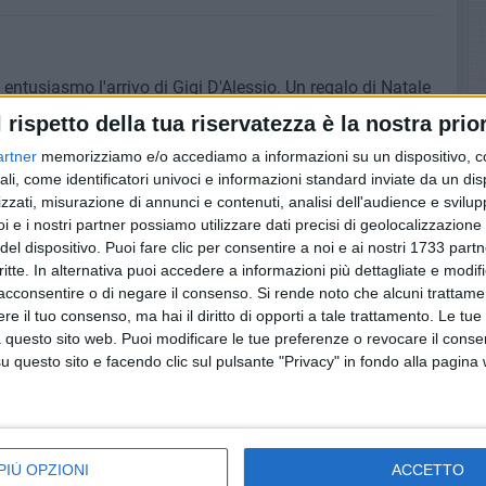
ntusiasmo l'arrivo di Gigi D'Alessio. Un regalo di Natale
fetta per i tantissimi fan di D'Alessio che arriverà per una
l rispetto della tua riservatezza è la nostra prior
 di venerdì 5 dicembre del tour firmacopie per il nuovo
artner
memorizziamo e/o accediamo a informazioni su un dispositivo, c
dalle ore 18 per autografare il cd e incontrare i fan per un
ali, come identificatori univoci e informazioni standard inviate da un di
zzati, misurazione di annunci e contenuti, analisi dell'audience e svilupp
i e i nostri partner possiamo utilizzare dati precisi di geolocalizzazione 
resentare i 13 brani usciti il 28 novembre sulle piattaforme
del dispositivo. Puoi fare clic per consentire a noi e ai nostri 1733 partn
attraversano le sfumature più profonde dell'amore e della
critte. In alternativa puoi accedere a informazioni più dettagliate e modif
acconsentire o di negare il consenso.
Si rende noto che alcuni trattamen
lacrime", "Cattiveria e gelosia" e "Un selfie con la vita",
e il tuo consenso, ma hai il diritto di opporti a tale trattamento. Le tue
la partecipazione straordinaria di Khaled e Jovanotti. Un
 questo sito web. Puoi modificare le tue preferenze o revocare il conse
stodito con ostinazione l'uso della lingua napoletana, ora
questo sito e facendo clic sul pulsante "Privacy" in fondo alla pagina
ia grazie ai social e crea un forte legame anche con le
rio essere in possesso esclusivamente del CD Nuje,
PIÙ OPZIONI
ACCETTO
dedicato in galleria oppure negli store fisici e online