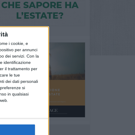
ità
ome i cookie, e
spositivo per annunci
o dei servizi.
Con la
e identificazione
er il trattamento per
icare le tue
ti dei dati personali
 preferenze si
nso in qualsiasi
 web.