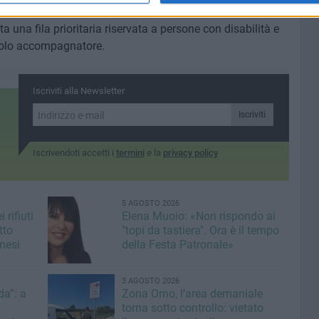
esso all'area dell'evento sarà consentito a un massimo di
a una fila prioritaria riservata a persone con disabilità e
solo accompagnatore.
Iscriviti alla Newsletter
Iscriviti
Iscrivendoti accetti i
termini
e la
privacy policy
5 AGOSTO 2026
 rifiuti
Elena Muoio: «Non rispondo ai
tto
"topi da tastiera". Ora è il tempo
mesi
della Festa Patronale»
3 AGOSTO 2026
a”: a
Zona Orno, l’area demaniale
torna sotto controllo: vietato