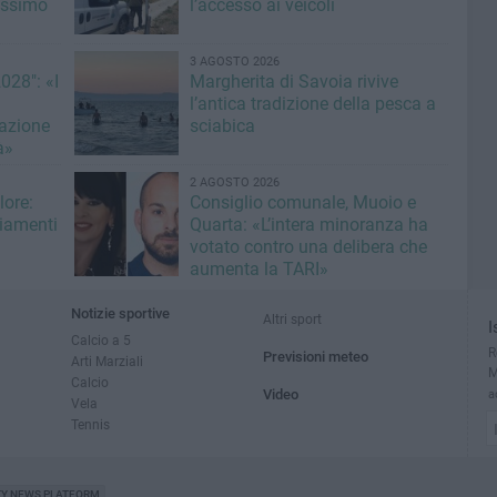
issimo
l’accesso ai veicoli
3 AGOSTO 2026
028": «I
Margherita di Savoia rivive
l’antica tradizione della pesca a
azione
sciabica
à»
2 AGOSTO 2026
lore:
Consiglio comunale, Muoio e
giamenti
Quarta: «L’intera minoranza ha
votato contro una delibera che
aumenta la TARI»
Notizie sportive
Altri sport
I
Calcio a 5
R
Previsioni meteo
Arti Marziali
M
Calcio
Video
a
Vela
Tennis
TY NEWS PLATFORM